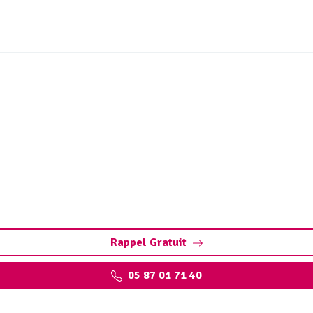
tion Champnétery (87400
ry. Diagnostic précis, détection bouchons, fissures, défaut
installations.
Rappel Gratuit
05 87 01 71 40