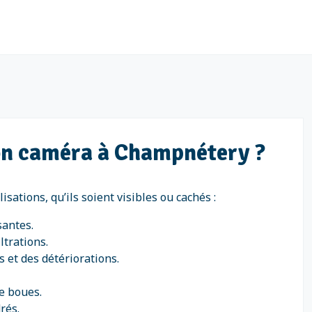
ion caméra à Champnétery ?
ations, qu’ils soient visibles ou cachés :
santes.
ltrations.
 et des détériorations.
e boues.
rés.