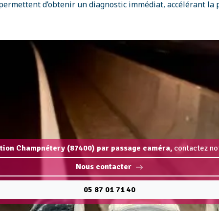
ermettent d’obtenir un diagnostic immédiat, accélérant la p
ation Champnétery (87400) par passage caméra,
contactez not
Nous contacter
05 87 01 71 40