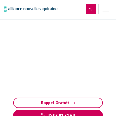
Curage et débouchage
canalisation Limoges
(87000)
Curage et débouchage de canalisation à
Limoges : Interventions rapides et efficaces
pour tous les types de canalisations et
bouchons. Intervention d'Urgence 24/7
Rappel Gratuit
05 87 01 71 40