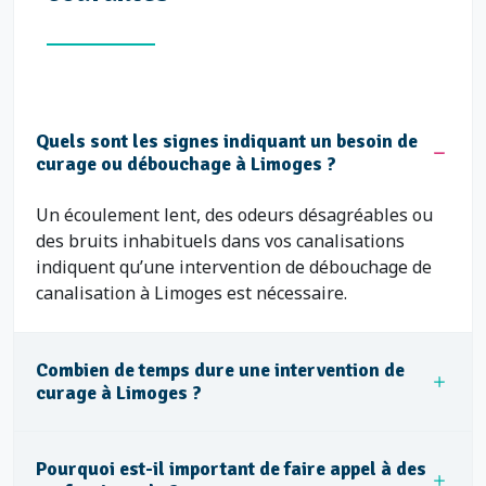
Le Mas Bouyol
Le Mas Loubier
Le Puy Imbert
Le Puy-Las Rodas
Quels sont les signes indiquant un besoin de
curage ou débouchage à Limoges ?
Le Roussillon
Le Sablard
Un écoulement lent, des odeurs désagréables ou
des bruits inhabituels dans vos canalisations
Le Vigenal
indiquent qu’une intervention de débouchage de
Les Charentes
canalisation à Limoges est nécessaire.
Les Coutures
Les Émailleurs
Combien de temps dure une intervention de
curage à Limoges ?
Les Galeries
Les Halles
Pourquoi est-il important de faire appel à des
Les Homerides