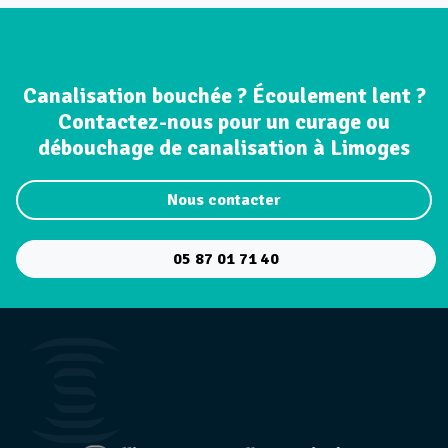
Valadon
Vincent Auriol
Zone Industrielle Nord
Canalisation bouchée ? Écoulement lent ?
ZUP de Corgnac
Contactez-nous pour un curage ou
débouchage de canalisation à Limoges
Nous contacter
05 87 01 71 40