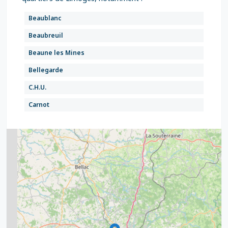
Beaublanc
Beaubreuil
Beaune les Mines
Bellegarde
C.H.U.
Carnot
Centre Commercial Corgnac
Cité de la Bastide
2
Durkheim
5
Ester
7
8
2
Étoile de Fontaury
9
Fustel de Coulanges
11
6
Gérard Philipe