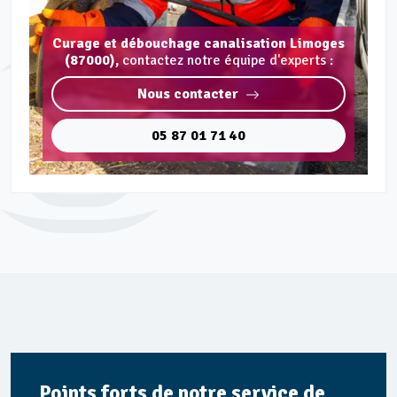
Curage et débouchage canalisation Limoges
(87000),
contactez notre équipe d'experts :
Nous contacter
05 87 01 71 40
Points forts de notre service de