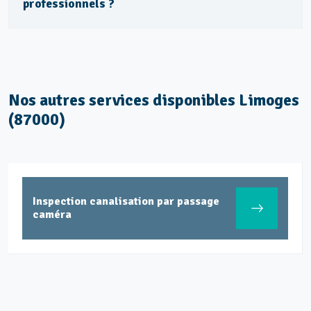
professionnels ?
Les Ponts
Les Portes Ferrées
Louyat
Magre Étendu
Nos autres services disponibles Limoges
Mas Jambost
(87000)
Montjovis
Montplaisir
Olivier de Serres
Inspection canalisation par passage
Renoir
caméra
Révolution
Ruchaud-Curie
Sainte-Claire
Thuillat