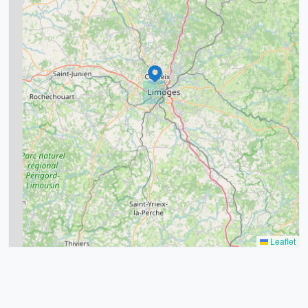
8
2
Étoile de Fontaury
9
Fustel de Coulanges
11
6
Gérard Philipe
7
Hôtel de Ville
15
20
Jules Ferry
8
9
La Borie
11
La Brégère
7
3
5
La Cathédrale
La Gare
2
La Visitation
Leaflet
Landouge
Le Champ de Foire
Le Château d'Eau