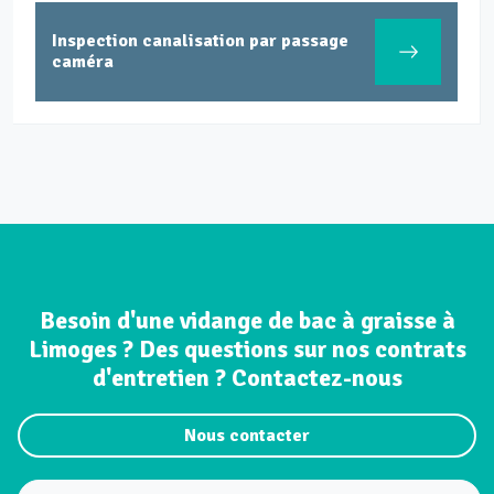
Ruchaud-Curie
Inspection canalisation par passage
Sainte-Claire
caméra
Thuillat
Valadon
Vincent Auriol
Zone Industrielle Nord
ZUP de Corgnac
Besoin d'une vidange de bac à graisse à
Limoges ? Des questions sur nos contrats
d'entretien ? Contactez-nous
Nous contacter