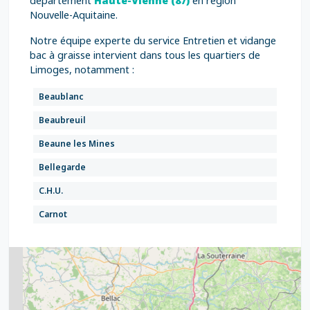
département
Haute-Vienne (87)
en région
Nouvelle-Aquitaine.
Notre équipe experte du service Entretien et vidange
bac à graisse intervient dans tous les quartiers de
Limoges, notamment :
Beaublanc
Beaubreuil
Beaune les Mines
Bellegarde
C.H.U.
Carnot
Centre Commercial Corgnac
Cité de la Bastide
2
Durkheim
5
Ester
7