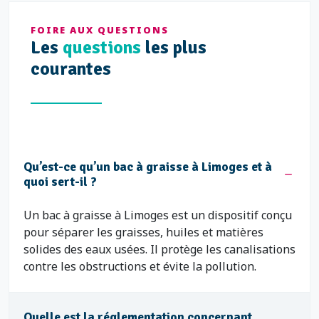
Le Colombier
FOIRE AUX QUESTIONS
Les
Le Grand Treuil
questions
les plus
courantes
Le Gros Tilleul
Le Mas Bouyol
Le Mas Loubier
Le Puy Imbert
Le Puy-Las Rodas
Qu’est-ce qu’un bac à graisse à Limoges et à
quoi sert-il ?
Le Roussillon
Le Sablard
Un bac à graisse à Limoges est un dispositif conçu
pour séparer les graisses, huiles et matières
Le Vigenal
solides des eaux usées. Il protège les canalisations
Les Charentes
contre les obstructions et évite la pollution.
Les Coutures
Les Émailleurs
Quelle est la réglementation concernant