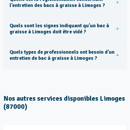
l’entretien des bacs à graisse à Limoges ?
Les Galeries
Les Halles
Quels sont les signes indiquant qu’un bac à
Les Homerides
graisse à Limoges doit être vidé ?
Les Ponts
Les Portes Ferrées
Quels types de professionnels ont besoin d’un
Louyat
entretien de bac à graisse à Limoges ?
Magre Étendu
Mas Jambost
Montjovis
Montplaisir
Nos autres services disponibles Limoges
Olivier de Serres
(87000)
Renoir
Révolution