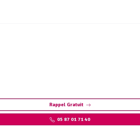
chage canalisation Sain
 Interventions rapides et efficaces pour tous les types de 
Rappel Gratuit
05 87 01 71 40