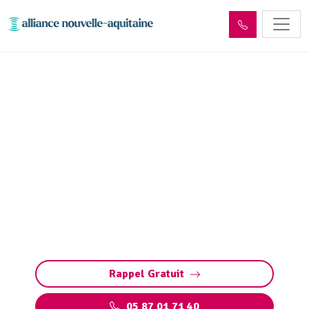
Entretien et vidange de
fosse septique Saint-Junien
(87200)
Entretien et vidange de fosse septique à Saint-
Junien (pompage et nettoyage fosse toutes
eaux) : évitez obstructions, débordements et
odeurs. Intervention rapide 7j/7.
Rappel Gratuit
05 87 01 71 40