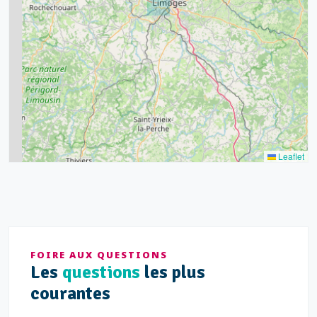
15
20
8
9
11
7
3
5
2
Leaflet
FOIRE AUX QUESTIONS
Les
questions
les plus
courantes