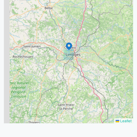
5
7
8
2
9
11
6
7
15
20
8
9
11
7
3
5
2
Leaflet