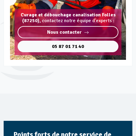
Curage et débouchage canalisation Folles
(87250),
contactez notre équipe d'experts :
Nous contacter
05 87 01 71 40
Points forts de notre service de