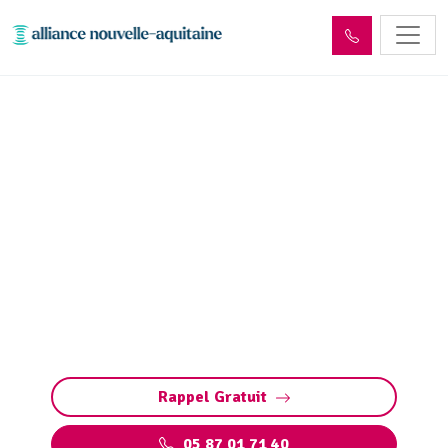
Inspection canalisation
Folles (87250) par passage
caméra
Inspection canalisation par caméra à Folles.
Diagnostic précis, détection bouchons,
fissures, défauts ou racines. Méthode rapide
pour préserver vos installations.
Rappel Gratuit
05 87 01 71 40