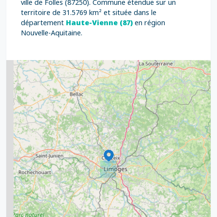
ville de Folles (87250). Commune étendue sur un
territoire de 31.5769 km² et située dans le
département
Haute-Vienne (87)
en région
Nouvelle-Aquitaine.
2
5
7
8
2
9
11
6
7
15
20
8
9
11