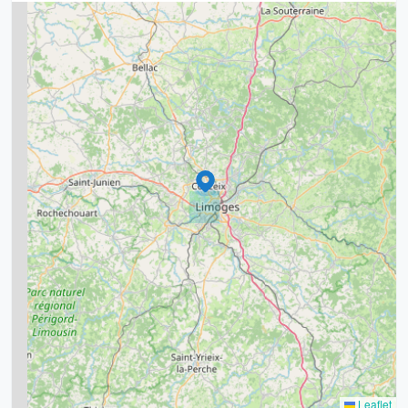
2
5
7
8
2
9
11
6
7
15
20
8
9
11
7
3
5
2
Leaflet