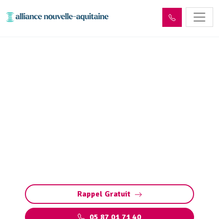
Curage et débouchage
canalisation Dournazac
(87230)
Curage et débouchage de canalisation à
Dournazac : Interventions rapides et efficaces
pour tous les types de canalisations et
bouchons. Intervention d'Urgence 24/7
Rappel Gratuit
05 87 01 71 40