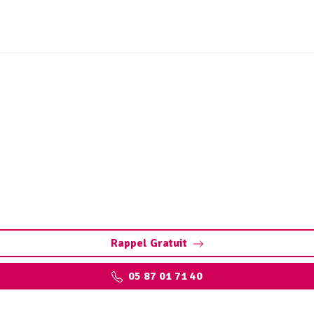
e canalisation Saint-De
s-des-Murs : Interventions rapides et efficaces pour tous le
d'Urgence 24/7
Rappel Gratuit
05 87 01 71 40