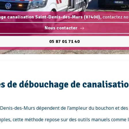
ge canalisation Saint-Denis-des-Murs (87400),
contactez not
Nous contacter
05 87 01 71 40
es de débouchage de canalisati
Denis-des-Murs dépendent de l’ampleur du bouchon et des spé
imples, cette méthode repose sur des outils manuels comme le