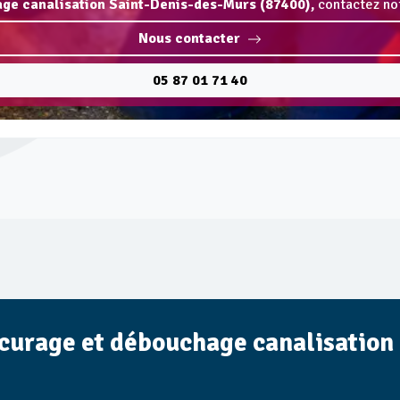
ge canalisation Saint-Denis-des-Murs (87400),
contactez not
Nous contacter
05 87 01 71 40
e curage et débouchage canalisatio