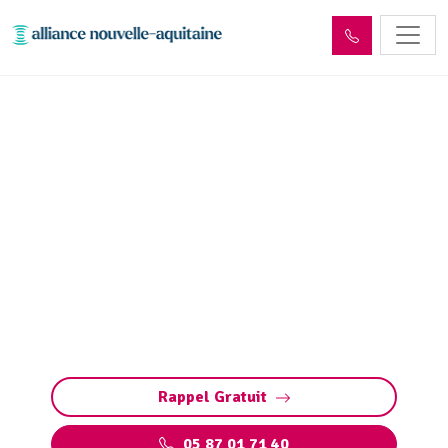
Curage et débouchage
canalisation Bersac-sur-
Rivalier (87370)
Curage et débouchage de canalisation à
Bersac-sur-Rivalier : Interventions rapides et
efficaces pour tous les types de canalisations
et bouchons. Intervention d'Urgence 24/7
Rappel Gratuit
05 87 01 71 40