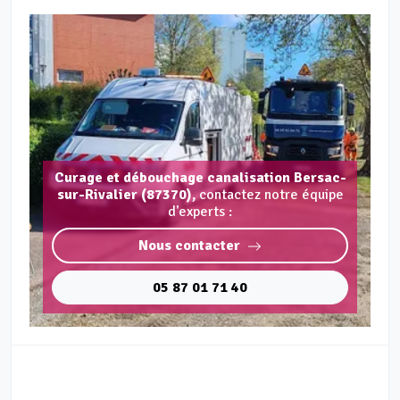
Curage et débouchage canalisation Bersac-
sur-Rivalier (87370),
contactez notre équipe
d'experts :
Nous contacter
05 87 01 71 40