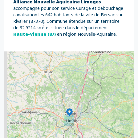
Alliance Nouvelle Aquitaine Limoges
accompagne pour son service Curage et débouchage
canalisation les 642 habitants de la ville de Bersac-sur-
Rivalier (87370). Commune étendue sur un territoire
de 32.9214 km² et située dans le département
Haute-Vienne (87)
en région Nouvelle-Aquitaine.
2
5
7
8
2
9
11
6
7
15
20
8