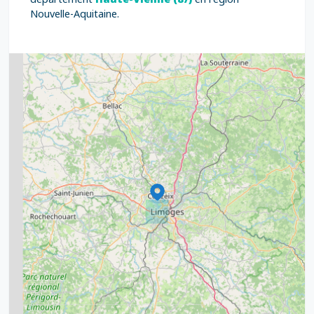
Nouvelle-Aquitaine.
2
5
7
8
2
9
11
6
7
15
20
8
9
11
7
3
5