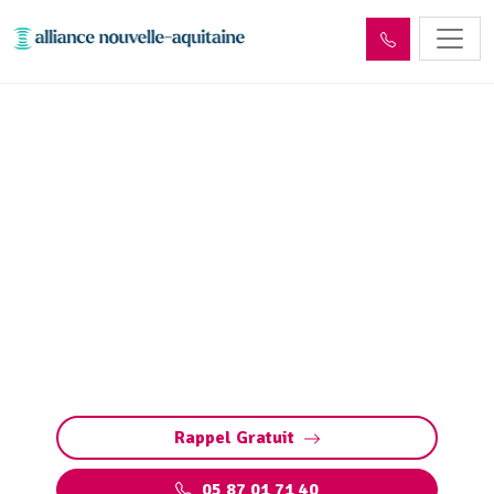
Entretien réseaux et
ouvrages sites industriels
Compreignac (87140)
Entretien réseaux et ouvrages industriels à
Compreignac. Préservez vos infrastructures :
prévention des risques, conformité et
performances optimales avec des experts.
Rappel Gratuit
05 87 01 71 40