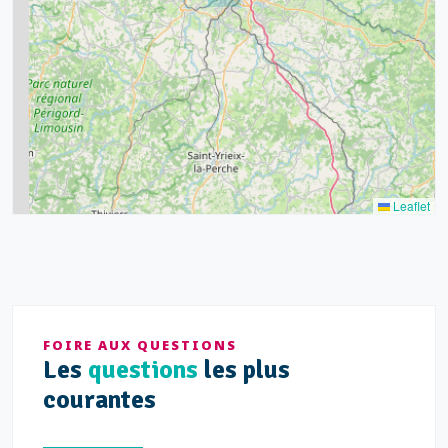
15
20
8
9
11
7
3
5
2
Leaflet
FOIRE AUX QUESTIONS
Les
questions
les plus
courantes