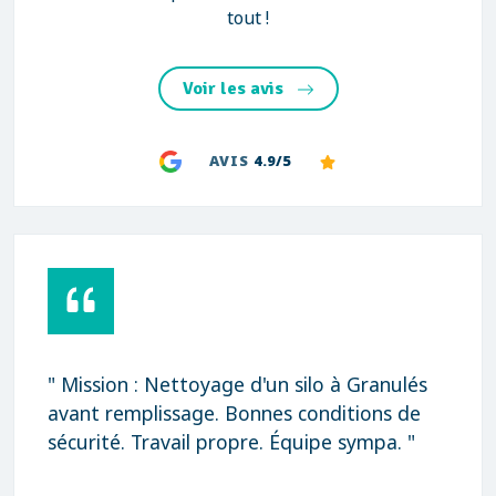
tout !
Voir les avis
AVIS
4.9/5
" Rapidité, qualité et prix très correct
Merci "