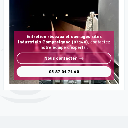
Entretien réseaux et ouvrages sites
industriels Compreignac (87140),
contactez
notre équipe d'experts :
Nous contacter
05 87 01 71 40