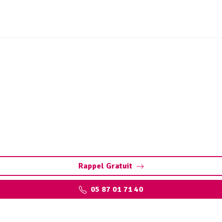
bouchage canalisation Ey
nterventions rapides et efficaces pour tous les types de can
Rappel Gratuit
05 87 01 71 40