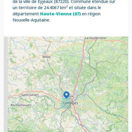
de la ville de Eyjeaux (87220). Commune étendue sur
un territoire de 24.4067 km² et située dans le
département
Haute-Vienne (87)
en région
Nouvelle-Aquitaine.
2
5
7
8
2
9
11
6
7
15
20
8
9
11