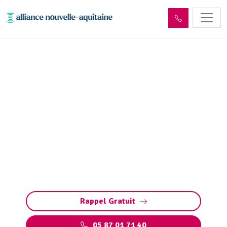
Inspection canalisation
Eyjeaux (87220) par
passage caméra
Inspection canalisation par caméra à Eyjeaux.
Diagnostic précis, détection bouchons,
fissures, défauts ou racines. Méthode rapide
pour préserver vos installations.
Rappel Gratuit
05 87 01 71 40