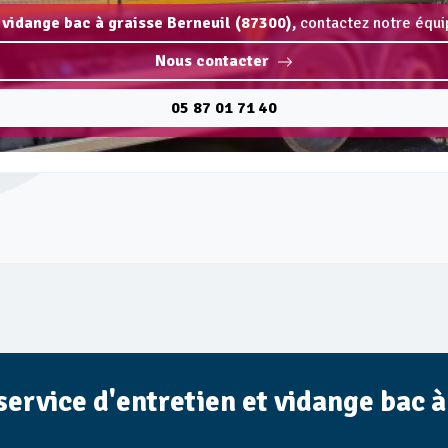
 vidange bac à graisse Berneuil (87300),
contactez notre équip
Nous contacter
05 87 01 71 40
 service d'entretien et vidange bac 