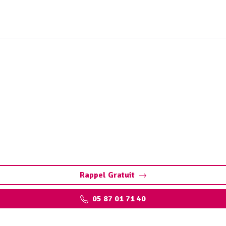
vidange bac à graisse Be
l. Préservez vos installations : pompage, nettoyage, et res
qualifiés
Rappel Gratuit
05 87 01 71 40