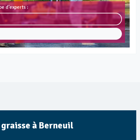
e d'experts :
à graisse à Berneuil