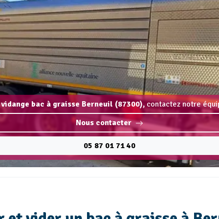
 vidange bac à graisse Berneuil (87300),
contactez notre équip
Nous contacter
05 87 01 71 40
 et vider un bac à graisse à Ber