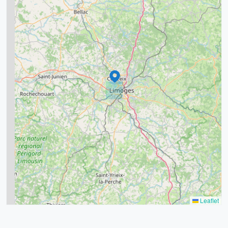
5
7
8
2
9
11
6
7
15
20
8
9
11
7
3
5
2
Leaflet