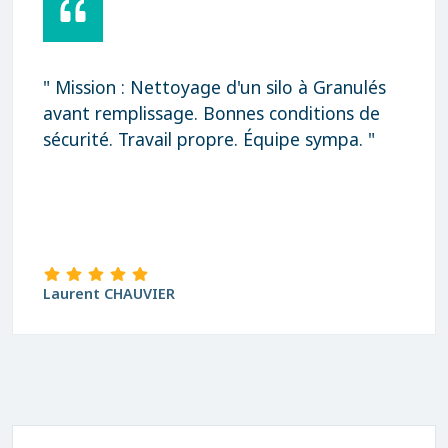
ettoyage d'un silo à Granulés
" Rapidité, qu
ssage. Bonnes conditions de
Merci "
vail propre. Équipe sympa. "
IER
david Blanchar