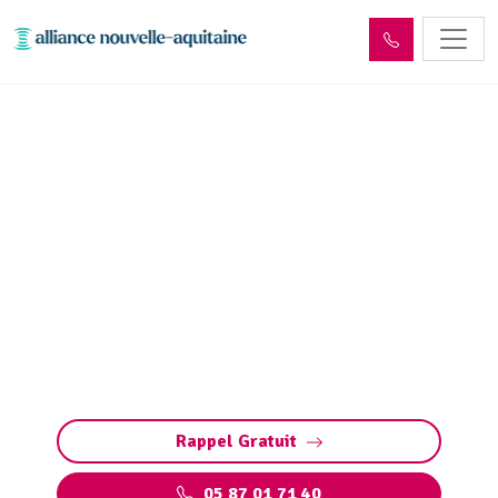
Entretien et vidange de
fosse septique Berneuil
(87300)
Entretien et vidange de fosse septique à
Berneuil (pompage et nettoyage fosse toutes
eaux) : évitez obstructions, débordements et
odeurs. Intervention rapide 7j/7.
Rappel Gratuit
05 87 01 71 40