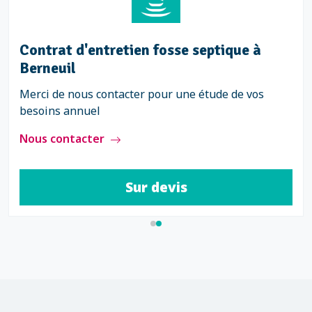
e à Berneuil
Contrat d'entretien f
Berneuil
r obtenir votre devis
Merci de nous contacter po
besoins annuel
Nous contacter
evis
Sur d