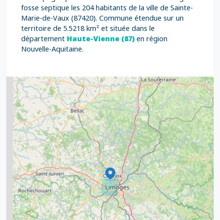
fosse septique les 204 habitants de la ville de Sainte-
Marie-de-Vaux (87420). Commune étendue sur un
territoire de 5.5218 km² et située dans le
département
Haute-Vienne (87)
en région
Nouvelle-Aquitaine.
2
5
7
8
2
9
11
6
7
15
20
8
9