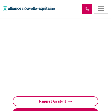
Entretien et vidange de
fosse septique Sainte-
Marie-de-Vaux (87420)
Entretien et vidange de fosse septique à
Sainte-Marie-de-Vaux (pompage et nettoyage
fosse toutes eaux) : évitez obstructions,
débordements et odeurs. Intervention rapide
7j/7.
Rappel Gratuit