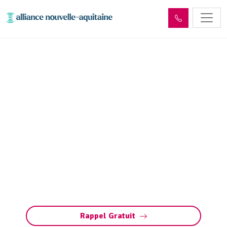
Inspection canalisation
Sainte-Marie-de-Vaux
(87420) par passage
caméra
Inspection canalisation par caméra à Sainte-
Marie-de-Vaux. Diagnostic précis, détection
bouchons, fissures, défauts ou racines.
Méthode rapide pour préserver vos
installations.
Rappel Gratuit