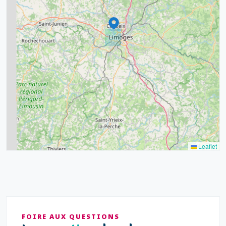
11
6
7
15
20
8
9
11
7
3
5
2
Leaflet
FOIRE AUX QUESTIONS