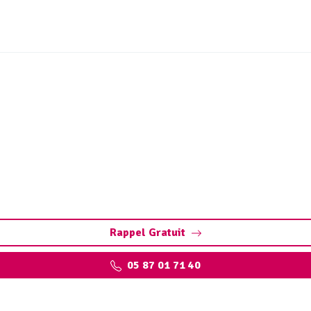
réseaux et ouvrages sites 
servez vos infrastructures : prévention des risques, confor
Rappel Gratuit
05 87 01 71 40