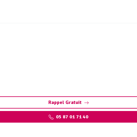
ien et vidange de fosse s
e et nettoyage fosse toutes eaux) : évitez obstructions, dé
Rappel Gratuit
05 87 01 71 40