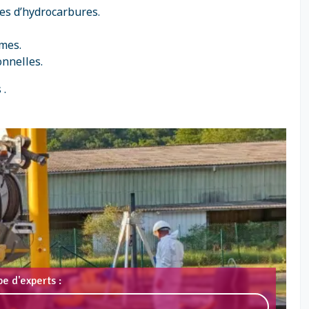
es d’hydrocarbures.
rmes.
onnelles.
 .
e d'experts :