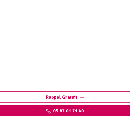
réseaux et ouvrages hydr
 Conformité ADR, gestion des déchets et entretien sécurisé.
Rappel Gratuit
05 87 01 71 40