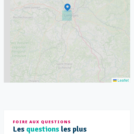
6
7
15
20
8
9
11
7
3
5
2
Leaflet
FOIRE AUX QUESTIONS
Les
questions
les plus