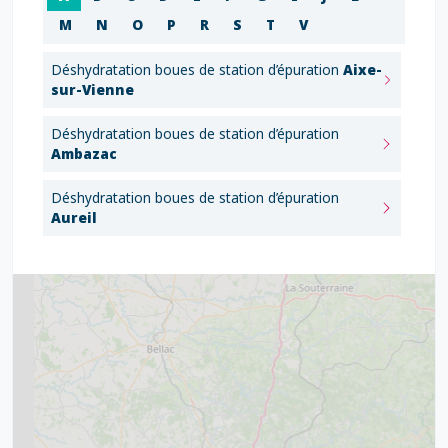
M
N
O
P
R
S
T
V
Déshydratation boues de station d’épuration
Aixe-
sur-Vienne
Déshydratation boues de station d’épuration
Ambazac
Déshydratation boues de station d’épuration
Aureil
2
5
7
8
2
9
11